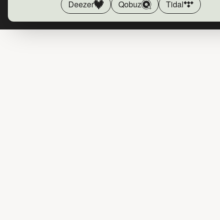
Deezer
Qobuz
Tidal