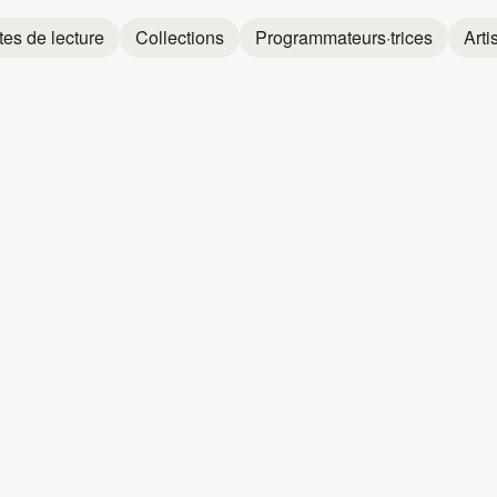
tes de lecture
Collections
Programmateurs·trices
Arti
OUIN
CAMILLE
Camille Hardouin
Camille Hardouin
Camille Hardouin