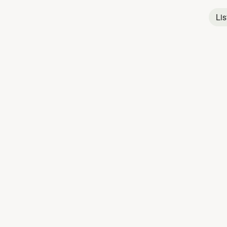
Lis
Chanson
Titres populaires
CAMILLE HARD
1
Si demain
2
Pablo
3
Il m'plait pas
4