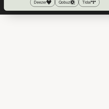
Deezer
Qobuz
Tidal