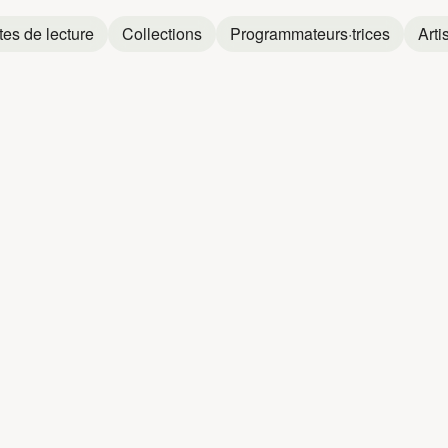
tes de lecture
Collections
Programmateurs·trices
Arti
E
GRAND EUG
Grand Eugène
et
Miel De Montagne
Grand Eugène
Grand Eugène