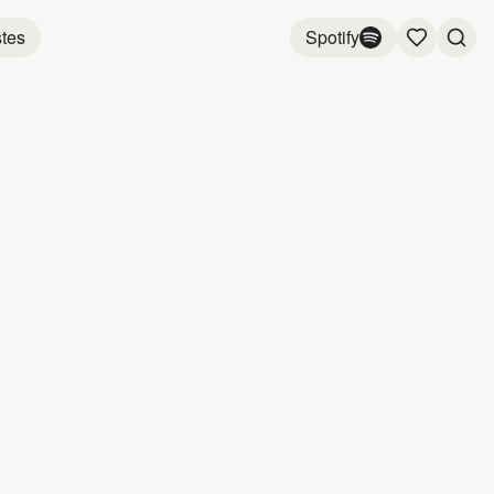
stes
Spotify
ÈNE
GRAND 
2:14
3:33
2:56