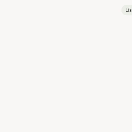
Pop
Française
Lis
Pop
Québécoise
Titres populaires
GRAND EUGÈN
1
Loin
2
Cimetière
3
Danser
4