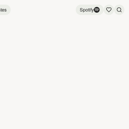
stes
Spotify
EXA
HEXA
4:16
4:09
3:55