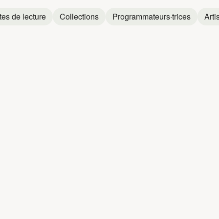
tes de lecture
Collections
Programmateurs·trices
Arti
EXA
HEXA
H
Hexa
Hexa
Hexa