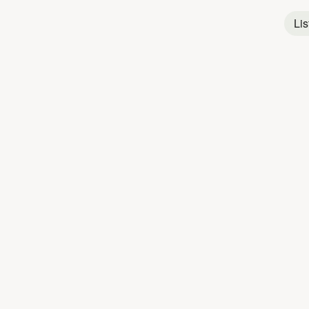
Lis
Titres populaires
HEXA
HEXA
H
1
Laisse-toi guider
2
Yes no toaster
3
Fantastique
4