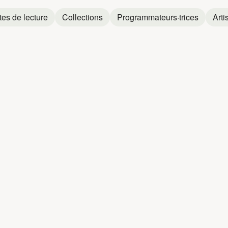
tes de lecture
Collections
Programmateurs·trices
Arti
LOIS
JEROME 
rio Légaré, Gilles Schetagne, Romie de Guise-Langlois, Elsa 
Raoul Duguay
et
Je
Jerome Langlois