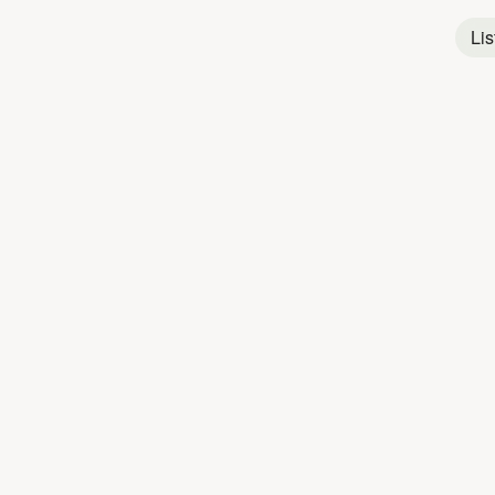
Lis
Titres populaires
LA MILICE
LA M
1
Intro
2
J'Suis Al
3
J'Aime Compter
4