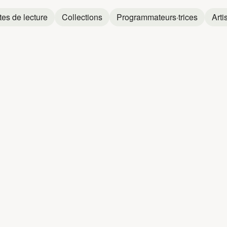
tes de lecture
Collections
Programmateurs·trices
Arti
ILICE
LA MI
La Milice
La Milice
et
La Comera
La Milice
et
Bigou (XPLOSIF Click)