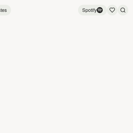
stes
Spotify
LICE
LA MIL
1:20
3:46
3:36