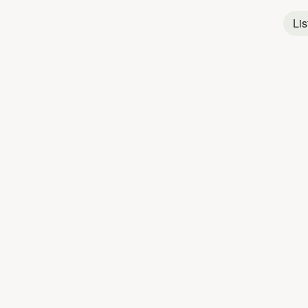
Lis
Rap
Français
Titres populaires
LAUCARRÉ
LA
1
La voisine d'en dessous ...
2
Si mon coeur passe l'hiver
3
J'irai pas voir un psy
4