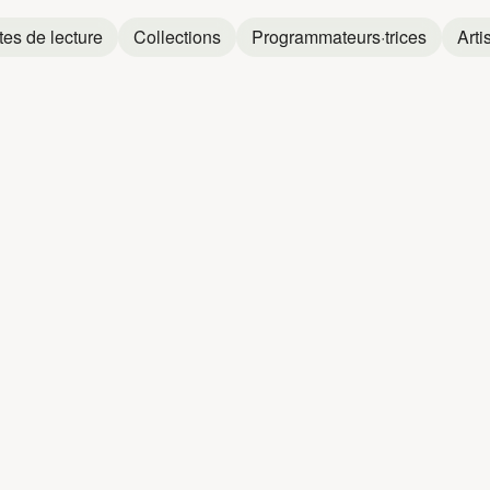
tes de lecture
Collections
Programmateurs·trices
Arti
UCARRÉ
LAU
LauCarré
LauCarré
et
Fredz
LauCarré