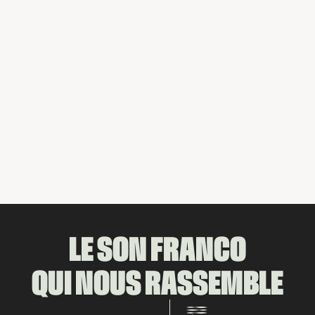
émeut… l’audace, quoi!
Rock Québécois
Rock Canadien
Pop Rock
Pop Québéco
Instagram
Facebook
Programmées par Jean-Philippe
Tremblay
Partager
LE SON FRANCO
QUI NOUS RASSEMBLE