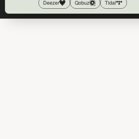
Deezer
Qobuz
Tidal