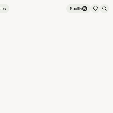
stes
Spotify
VEAU
ANDRÉ
3:07
3:11
3:22