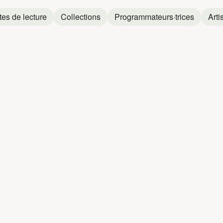
tes de lecture
Collections
Programmateurs·trices
Arti
AU
ANDRÉ CLA
André Claveau
André Claveau
André Claveau