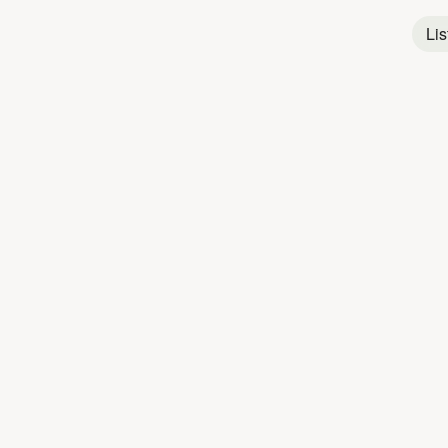
Chanson
Lis
Jazz
Français
Titres populaires
ANDRÉ CLAVE
1
Cerisier rose et pommier blanc
2
Dors, mon amour
3
Domino
4