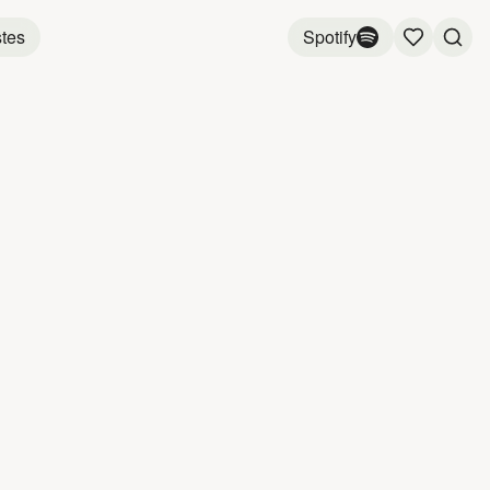
stes
Spotify
aheux
la pomme est reine. Entre chansons
tées, verres de cidre et couleurs
t réunit des voix d’ici et d’ailleurs. Elle se
c Fred Pellerin et Le pommier.
age
Nature
Plein air
é·e
Optimiste
Passionné·e
Productif·ve
37
pistes,
2 heures 3 minutes
3:27