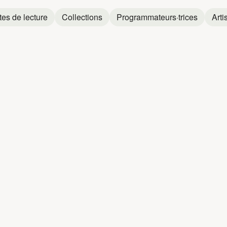
tes de lecture
Collections
Programmateurs·trices
Arti
Présenté par
Dominique M
Récolte musicale où 
gourmandes, notes frui
d’automne, cette playlis
conclut en beauté ave
Après-midi
Chalet
Jardin
Énergique
Inspiré·e
Motiv
Mike Clay