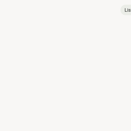
Pop
Française
Lis
Rock
Québécois
1
Camion de fruits