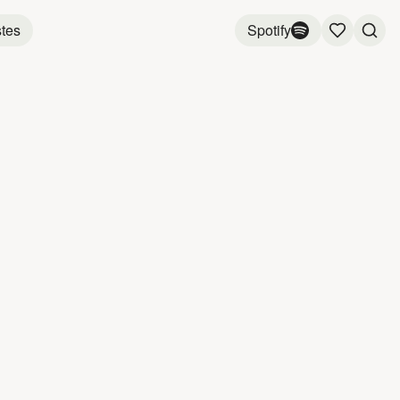
stes
Spotify
URE
0