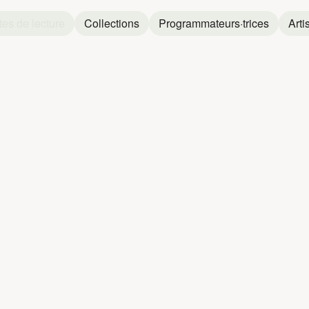
tes de lecture
Collections
Programmateurs·trices
Arti
ES
DE
LECT
N
O
P
Q
R
S
T
U
V
W
X
Y
Z