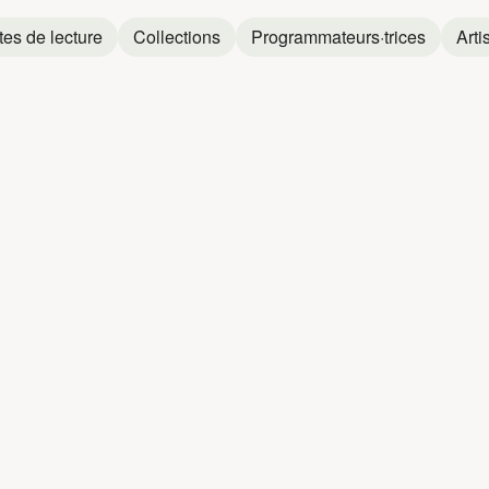
tes de lecture
Collections
Programmateurs·trices
Arti
S
NÈG' MARR
Nèg' Marrons
Nèg' Marrons
et
Mr. Vega
Nèg' Marrons
et
Cesária Evora