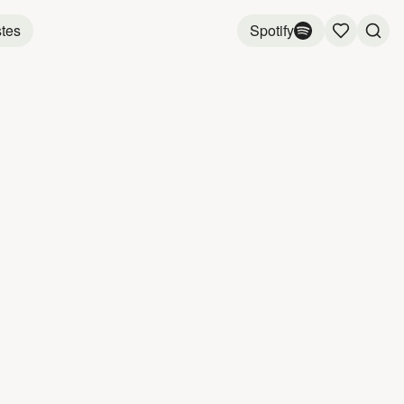
stes
Spotify
ONS
NÈG' M
4:23
s
3:35
3:51