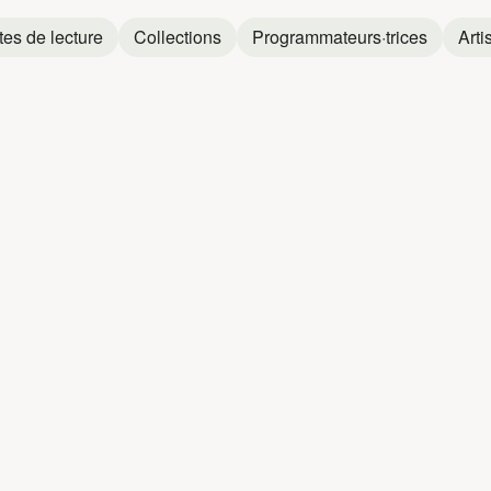
tes de lecture
Collections
Programmateurs·trices
Arti
GER
DANIEL B
Daniel Bélanger
Daniel Bélanger
Daniel Bélanger