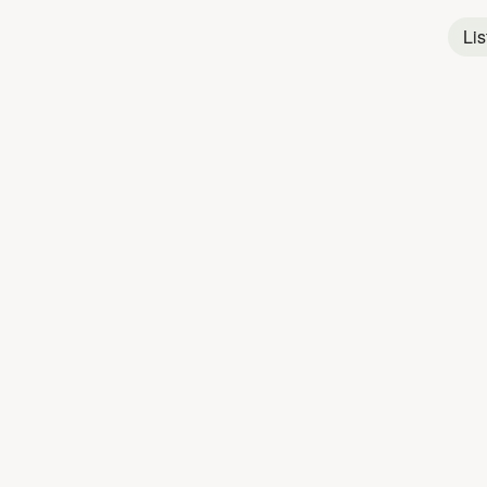
Pop
Québécoise
Lis
Rock
Québécois
Titres populaires
DANIEL BÉLAN
1
Rêver mieux
2
Les Deux Printemps
3
Sèche tes pleurs
4