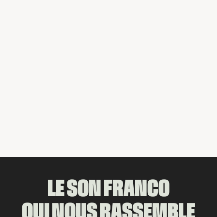
Mon pays c'est l'hiver
Détente et relaxation
Bonsoir tristesse
Vous aimerez aussi
Partager
LE SON FRANCO
QUI NOUS RASSEMBLE