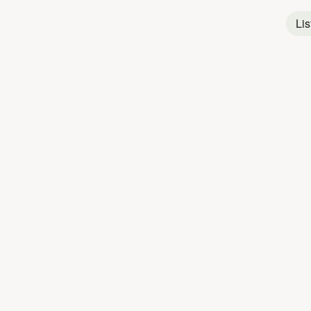
Pop
Québécoise
Lis
Rock
Québécois
Titres populaires
JEAN LELOUP
J
1
Paradis City
2
I Lost My Baby
3
Balade À Toronto
4