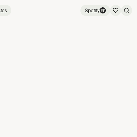
stes
Spotify
JEAN LELO
2:48
2:58
3:01