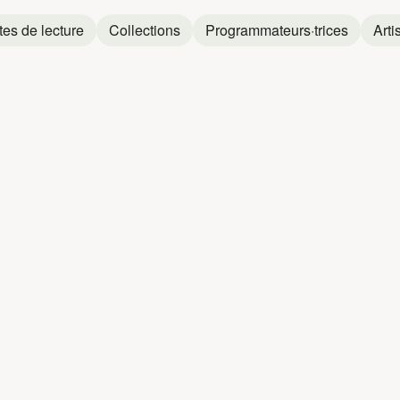
tes de lecture
Collections
Programmateurs·trices
Arti
EAN LELOUP
Jean Leloup
Jean Leloup
Jean Leloup