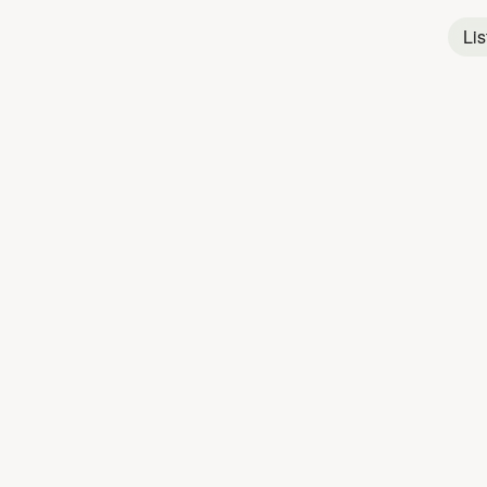
Français
Lis
Shatta
Zouk
Titres populaires
JOÉ DWÈT FILÉ
1
4 Kampé
2
Rihanna
3
Baddies
4