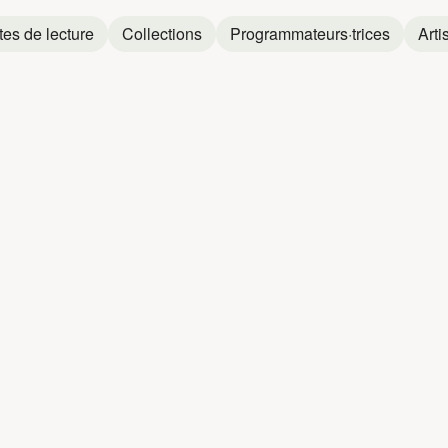
tes de lecture
Collections
Programmateurs·trices
Arti
JOÉ DWÈT FI
Joé Dwèt Filé
Joé Dwèt Filé
Aya Nakamura
et
Joé Dwèt Filé