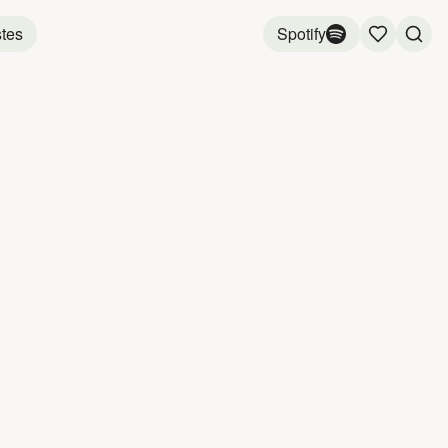
stes
Spotify
LÉ
JOÉ DWÈT
3:34
3:28
3:27