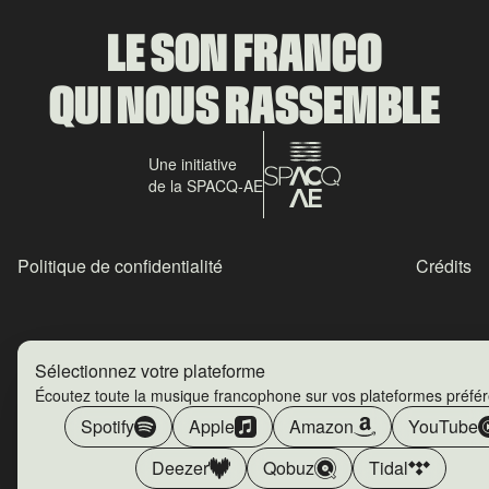
LE SON FRANCO
QUI NOUS RASSEMBLE
Une initiative
de la SPACQ-AE
Politique de confidentialité
Crédits
Sélectionnez votre plateforme
Écoutez toute la musique francophone sur vos plateformes préfé
Spotify
Apple
Amazon
YouTube
Deezer
Qobuz
Tidal